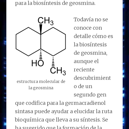
para la biosíntesis de geosmina.
Todavía no se
conoce con
detalle cómo es
la biosíntesis
de geosmina,
aunque el
reciente
descubrimient
estructura molecular de
o de un
la geosmina
segundo gen
que codifica para la germacradienol
sintasa puede ayudar a elucidar la ruta
bioquímica que lleva a su síntesis. Se
ha sugerido que la formación de la