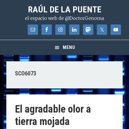
Saltar
Saltar
Saltar
RAÚL DE LA PUENTE
a
al
a
el espacio web de @DoctorGenoma
la
contenido
la
navegación
principal
barra
principal
lateral
principal
MENU
SCO6073
El agradable olor a
tierra mojada