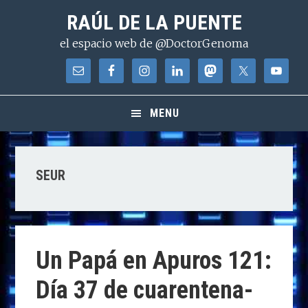
Saltar
Saltar
Saltar
RAÚL DE LA PUENTE
a
al
a
el espacio web de @DoctorGenoma
la
contenido
la
navegación
principal
barra
principal
lateral
principal
MENU
SEUR
Un Papá en Apuros 121:
Día 37 de cuarentena-