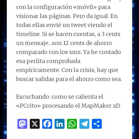
con la configuración «móvil» para
visionar las páginas. Pero da igual. En
todas ellas envié un tweet viendo el
timeline. Si se hacen cuentas, a 3 cents
un mensaje…son 12 cents de ahorro
comparado con los sms. Ya he contado
esa perlita comprobada
empíricamente. Con la crisis, hay que
buscar salidas para el ahorro como sea.
Escuchando: como se calienta el
«PCcito» procesando el MapMaker xD
M
X
F
Li
W
T
C
as
a
n
h
el
o