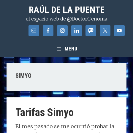
Saltar
Saltar
Saltar
RAÚL DE LA PUENTE
a
al
a
el espacio web de @DoctorGenoma
la
contenido
la
navegación
principal
barra
principal
lateral
principal
MENU
SIMYO
Tarifas Simyo
El mes pasado se me ocurrió probar la