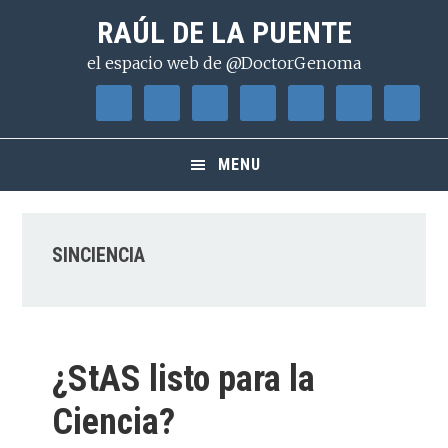
Saltar
Saltar
Saltar
RAÚL DE LA PUENTE
a
al
a
el espacio web de @DoctorGenoma
la
contenido
la
navegación
principal
barra
principal
lateral
principal
MENU
SINCIENCIA
¿StAS listo para la
Ciencia?