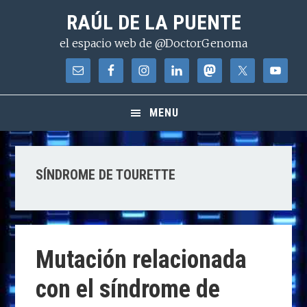
Saltar
Saltar
Saltar
RAÚL DE LA PUENTE
a
al
a
el espacio web de @DoctorGenoma
la
contenido
la
navegación
principal
barra
principal
lateral
principal
MENU
SÍNDROME DE TOURETTE
Mutación relacionada
con el síndrome de