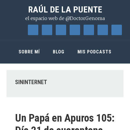
Saltar
Saltar
Saltar
RAÚL DE LA PUENTE
a
al
a
el espacio web de @DoctorGenoma
la
contenido
la
navegación
principal
barra
principal
lateral
principal
SOBRE MÍ
BLOG
MIS PODCASTS
SININTERNET
Un Papá en Apuros 105: