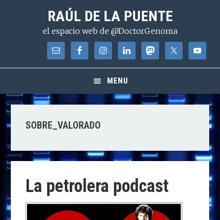
Saltar
Saltar
Saltar
RAÚL DE LA PUENTE
a
al
a
el espacio web de @DoctorGenoma
la
contenido
la
navegación
principal
barra
principal
lateral
principal
MENU
SOBRE_VALORADO
La petrolera podcast