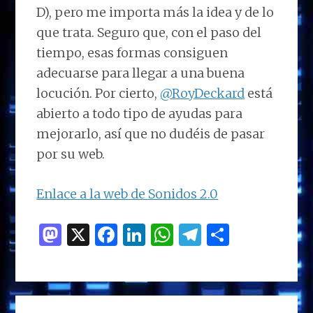
D), pero me importa más la idea y de lo
que trata. Seguro que, con el paso del
tiempo, esas formas consiguen
adecuarse para llegar a una buena
locución. Por cierto,
@RoyDeckard
está
abierto a todo tipo de ayudas para
mejorarlo, así que no dudéis de pasar
por su web.
Enlace a la web de Sonidos 2.0
M
X
F
Li
W
T
C
as
a
n
h
el
o
to
ce
k
at
e
m
d
b
e
s
g
p
BARRA