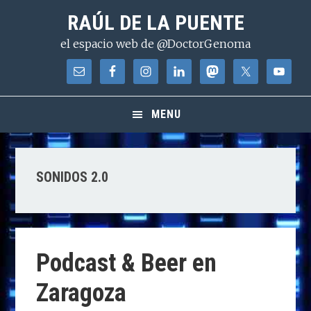
Saltar
Saltar
Saltar
RAÚL DE LA PUENTE
a
al
a
el espacio web de @DoctorGenoma
la
contenido
la
navegación
principal
barra
principal
lateral
principal
MENU
SONIDOS 2.0
Podcast & Beer en
Zaragoza