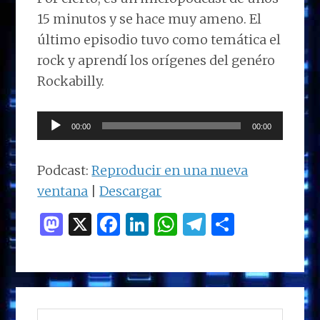
15 minutos y se hace muy ameno. El
último episodio tuvo como temática el
rock y aprendí los orígenes del genéro
Rockabilly.
Reproductor
00:00
00:00
de
audio
Podcast:
Reproducir en una nueva
ventana
|
Descargar
M
X
F
Li
W
T
C
as
a
n
h
el
o
to
ce
k
at
e
m
d
b
e
s
g
p
BARRA
o
o
dI
A
ra
ar
Buscar