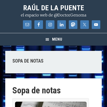
Saltar
Saltar
Saltar
RAÚL DE LA PUENTE
a
al
a
el espacio web de @DoctorGenoma
la
contenido
la
navegación
principal
barra
principal
lateral
principal
MENU
SOPA DE NOTAS
Sopa de notas