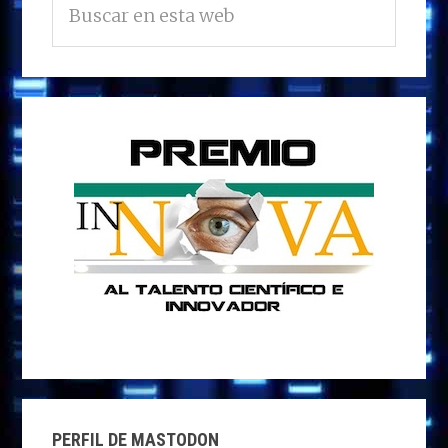
LATERAL
n
o
n
p
m
ti
en
PRINCIPAL
esta
k
p
r
web
PERFIL DE MASTODON