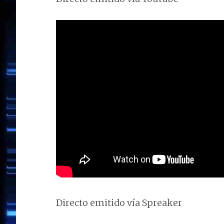
Directo emitido vía Spreaker