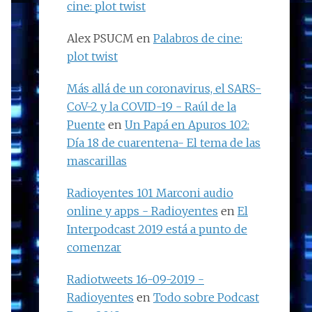
cine: plot twist
Alex PSUCM
en
Palabros de cine:
plot twist
Más allá de un coronavirus, el SARS-
CoV-2 y la COVID-19 - Raúl de la
Puente
en
Un Papá en Apuros 102:
Día 18 de cuarentena- El tema de las
mascarillas
Radioyentes 101 Marconi audio
online y apps - Radioyentes
en
El
Interpodcast 2019 está a punto de
comenzar
Radiotweets 16-09-2019 -
Radioyentes
en
Todo sobre Podcast