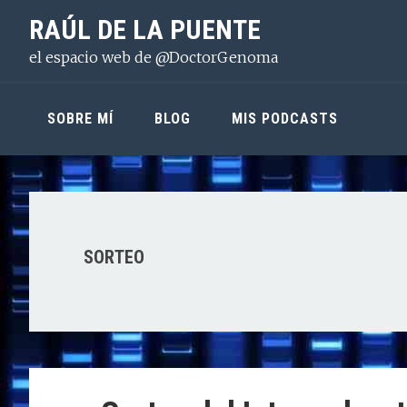
Saltar
Saltar
Saltar
RAÚL DE LA PUENTE
a
al
a
el espacio web de @DoctorGenoma
la
contenido
la
navegación
principal
barra
principal
lateral
SOBRE MÍ
BLOG
MIS PODCASTS
principal
SORTEO