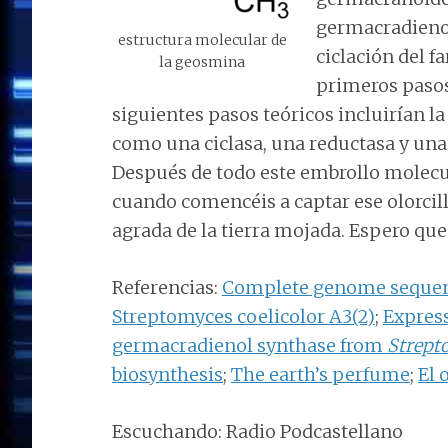
germacradienol
estructura molecular de
ciclación del f
la geosmina
primeros pasos
siguientes pasos teóricos incluirían la
como una ciclasa, una reductasa y una
Después de todo este embrollo molecul
cuando comencéis a captar ese olorcillo
agrada de la tierra mojada. Espero que
Referencias:
Complete genome sequenc
Streptomyces coelicolor A3(2)
;
Express
germacradienol synthase from
Strept
biosynthesis
;
The earth’s perfume
;
El 
Escuchando: Radio Podcastellano