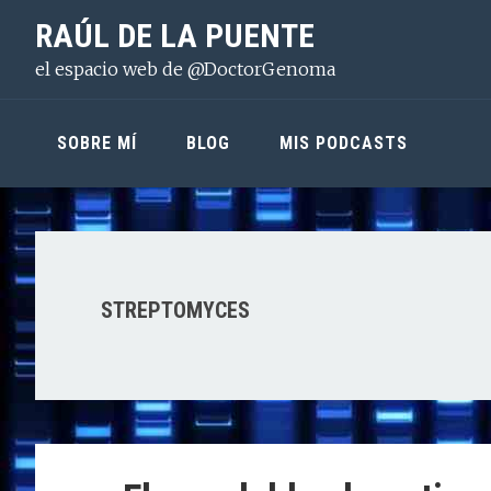
Saltar
Saltar
Saltar
RAÚL DE LA PUENTE
a
al
a
el espacio web de @DoctorGenoma
la
contenido
la
navegación
principal
barra
principal
lateral
SOBRE MÍ
BLOG
MIS PODCASTS
principal
STREPTOMYCES