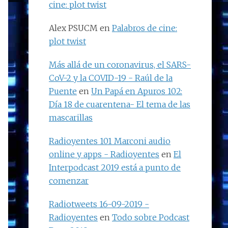
cine: plot twist
Alex PSUCM
en
Palabros de cine:
plot twist
Más allá de un coronavirus, el SARS-
CoV-2 y la COVID-19 - Raúl de la
Puente
en
Un Papá en Apuros 102:
Día 18 de cuarentena- El tema de las
mascarillas
Radioyentes 101 Marconi audio
online y apps - Radioyentes
en
El
Interpodcast 2019 está a punto de
comenzar
Radiotweets 16-09-2019 -
Radioyentes
en
Todo sobre Podcast