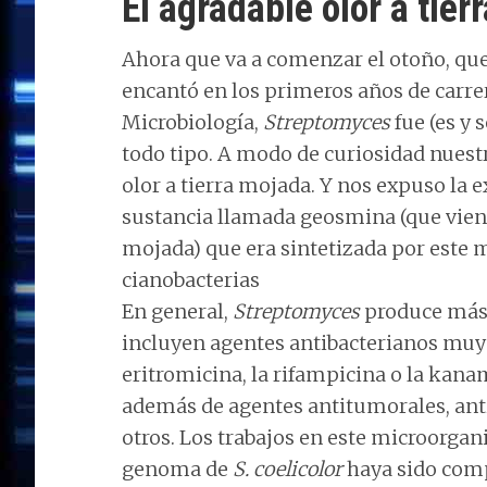
El agradable olor a tier
Ahora que va a comenzar el otoño, qu
encantó en los primeros años de car
Microbiología,
Streptomyces
fue (es y
todo tipo. A modo de curiosidad nuest
olor a tierra mojada. Y nos expuso la e
sustancia llamada geosmina (que viene 
mojada) que era sintetizada por este 
cianobacterias
En general,
Streptomyces
produce más 
incluyen agentes antibacterianos muy 
eritromicina, la rifampicina o la kana
además de agentes antitumorales, ant
otros. Los trabajos en este microorga
genoma de
S. coelicolor
haya sido comp