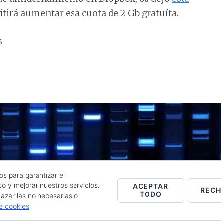
irá aumentar esa cuota de 2 Gb gratuíta.
s
os para garantizar el
o y mejorar nuestros servicios.
ACEPTAR
REC
TODO
Raúl de la Puente - Derechos reservados© 2026 ·
Acceder
azar las no necesarias o
de cookies