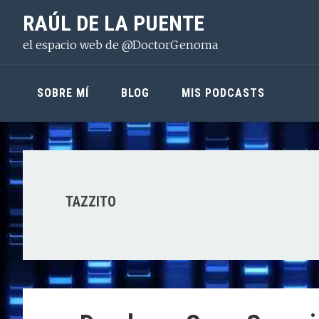
Saltar
Saltar
Saltar
RAÚL DE LA PUENTE
a
al
a
el espacio web de @DoctorGenoma
la
contenido
la
navegación
principal
barra
principal
lateral
SOBRE MÍ
BLOG
MIS PODCASTS
principal
TAZZITO