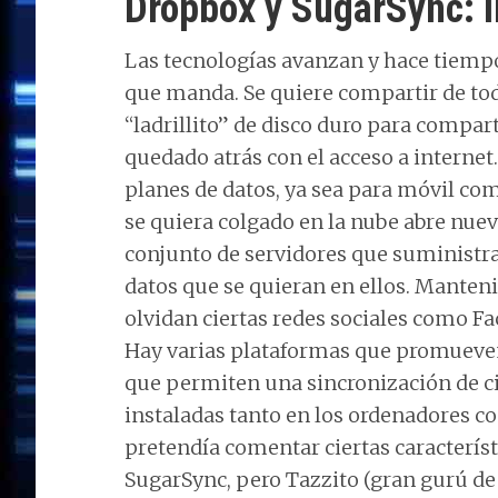
Dropbox y SugarSync: i
Las tecnologías avanzan y hace tiempo
que manda. Se quiere compartir de todo
“ladrillito” de disco duro para compar
quedado atrás con el acceso a internet
planes de datos, ya sea para móvil com
se quiera colgado en la nube abre nuev
conjunto de servidores que suministr
datos que se quieran en ellos. Manten
olvidan ciertas redes sociales como F
Hay varias plataformas que promueven 
que permiten una sincronización de c
instaladas tanto en los ordenadores c
pretendía comentar ciertas característi
SugarSync, pero Tazzito (gran gurú de 