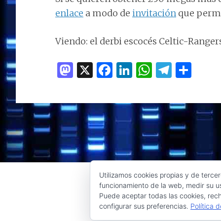
enlace
a modo de
invitación
que permit
Viendo: el derbi escocés Celtic-Ranger
M
X
F
Li
W
T
C
as
a
n
h
el
o
to
ce
k
at
e
m
d
b
e
s
g
p
o
o
dI
A
ra
ar
n
o
n
p
m
ti
k
p
r
Utilizamos cookies propias y de tercer
funcionamiento de la web, medir su us
Puede aceptar todas las cookies, rech
configurar sus preferencias.
Política 