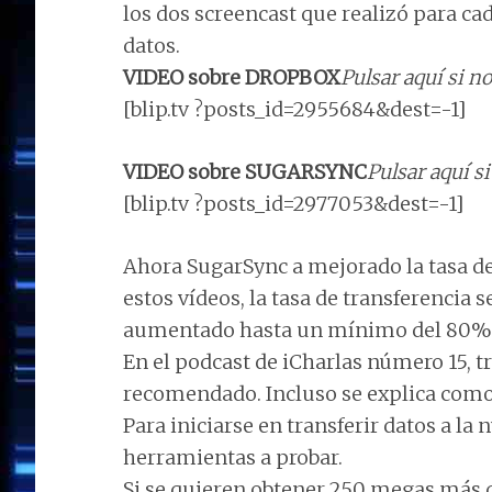
los dos screencast que realizó para ca
datos.
VIDEO sobre DROPBOX
Pulsar aquí si no
[blip.tv ?posts_id=2955684&dest=-1]
VIDEO sobre SUGARSYNC
Pulsar aquí si
[blip.tv ?posts_id=2977053&dest=-1]
Ahora SugarSync a mejorado la tasa de
estos vídeos, la tasa de transferencia 
aumentado hasta un mínimo del 80%
En el podcast de iCharlas número 15, t
recomendado. Incluso se explica como 
Para iniciarse en transferir datos a l
herramientas a probar.
Si se quieren obtener 250 megas más