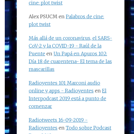
cine: plot twist
Alex PSUCM
en
Palabros de cine:
plot twist
Más allá de un coronavirus, el SARS-
CoV-2 y la COVID-19 - Raúl de la
Puente
en
Un Papá en Apuros 102:
Día 18 de cuarentena- El tema de las
mascarillas
Radioyentes 101 Marconi audio
online y apps - Radioyentes
en
El
Interpodcast 2019 está a punto de
comenzar
Radiotweets 16-09-2019 -
Radioyentes
en
Todo sobre Podcast