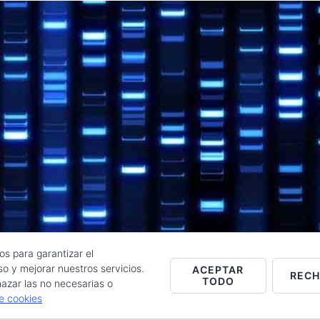
os para garantizar el
o y mejorar nuestros servicios.
ACEPTAR
REC
TODO
Raúl de la Puente - Derechos reservados© 2026 ·
Acceder
azar las no necesarias o
de cookies