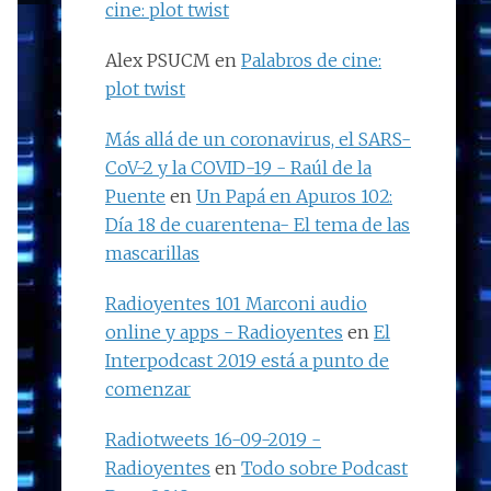
cine: plot twist
Alex PSUCM
en
Palabros de cine:
plot twist
Más allá de un coronavirus, el SARS-
CoV-2 y la COVID-19 - Raúl de la
Puente
en
Un Papá en Apuros 102:
Día 18 de cuarentena- El tema de las
mascarillas
Radioyentes 101 Marconi audio
online y apps - Radioyentes
en
El
Interpodcast 2019 está a punto de
comenzar
Radiotweets 16-09-2019 -
Radioyentes
en
Todo sobre Podcast