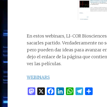
En estos webinars, LI-COR Bioscience
sacarles partido. Verdaderamente no 
pero pueden dar ideas para avanzar en
dejo el enlace de la página que contiene
ver las películas.
WEBINARS
M
X
F
Li
W
T
C
as
a
n
h
el
o
to
ce
k
at
e
m