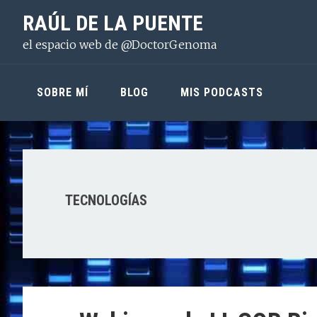
Saltar
Saltar
Saltar
RAÚL DE LA PUENTE
a
al
a
el espacio web de @DoctorGenoma
la
contenido
la
navegación
principal
barra
principal
lateral
SOBRE MÍ
BLOG
MIS PODCASTS
principal
TECNOLOGÍAS