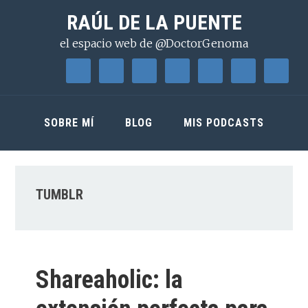
Saltar
Saltar
Saltar
RAÚL DE LA PUENTE
a
al
a
el espacio web de @DoctorGenoma
la
contenido
la
navegación
principal
barra
principal
lateral
principal
SOBRE MÍ
BLOG
MIS PODCASTS
TUMBLR
Shareaholic: la