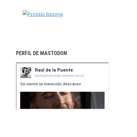
m
t
i
r
PERFIL DE MASTODON