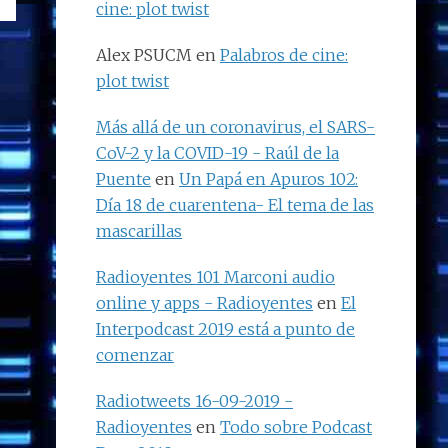
cine: plot twist
Alex PSUCM
en
Palabros de cine:
plot twist
Más allá de un coronavirus, el SARS-
CoV-2 y la COVID-19 - Raúl de la
Puente
en
Un Papá en Apuros 102:
Día 18 de cuarentena- El tema de las
mascarillas
Radioyentes 101 Marconi audio
online y apps - Radioyentes
en
El
Interpodcast 2019 está a punto de
comenzar
Radiotweets 16-09-2019 -
Radioyentes
en
Todo sobre Podcast