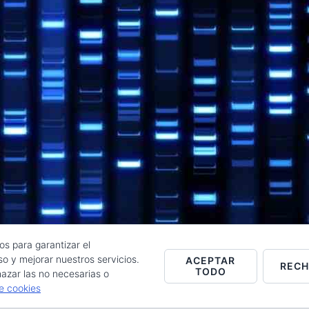
os para garantizar el
o y mejorar nuestros servicios.
ACEPTAR
REC
TODO
Raúl de la Puente - Derechos reservados© 2026 ·
Acceder
azar las no necesarias o
de cookies