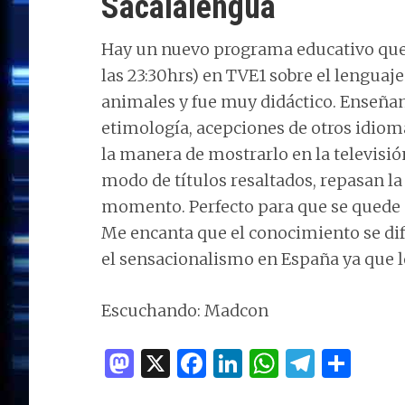
Sacalalengua
Hay un nuevo programa educativo que v
las 23:30hrs) en TVE1 sobre el lenguaje
animales y fue muy didáctico. Enseñan 
etimología, acepciones de otros idiom
la manera de mostrarlo en la televisi
modo de títulos resaltados, repasan la
momento. Perfecto para que se quede g
Me encanta que el conocimiento se dif
el sensacionalismo en España ya que lo
Escuchando: Madcon
M
X
F
Li
W
T
C
as
a
n
h
el
o