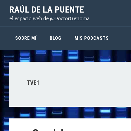
Saltar
Saltar
Saltar
RAÚL DE LA PUENTE
a
al
a
el espacio web de @DoctorGenoma
la
contenido
la
navegación
principal
barra
principal
lateral
SOBRE MÍ
BLOG
MIS PODCASTS
principal
TVE1