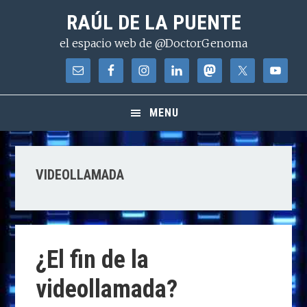
Saltar
Saltar
Saltar
RAÚL DE LA PUENTE
a
al
a
el espacio web de @DoctorGenoma
la
contenido
la
navegación
principal
barra
principal
lateral
principal
MENU
VIDEOLLAMADA
¿El fin de la
videollamada?