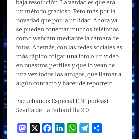
baja resolución. La verdad es que era
un método gracioso. Pero más por la
novedad que por la utilidad. Ahora ya
se pueden conectar muchos teléfonos
como webcam mediante la cámara de
fotos. Además, con las redes sociales es
más rápido colgar una foto o un vídeo
en nuestros perfiles y que lo vean de
una vez todos los amigos, que llamar a
algún contacto y hacer de reportero.
Escuchando: Especial EBE podcast
Sevilla de La Buhardilla 2.0
M
X
F
Li
W
T
C
as
a
n
h
el
o