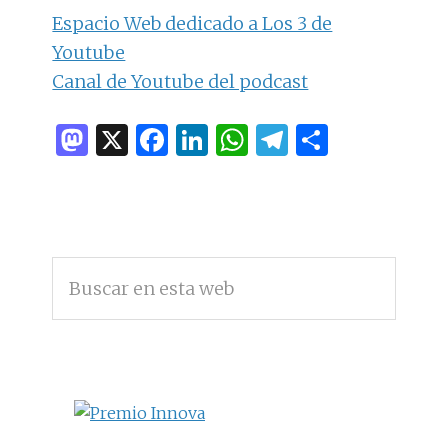
Espacio Web dedicado a Los 3 de
Youtube
Canal de Youtube del podcast
M
X
F
Li
W
T
C
as
a
n
h
el
o
to
ce
k
at
e
m
d
b
e
s
g
p
BARRA
o
o
dI
A
ra
ar
Buscar
LATERAL
n
o
n
p
m
ti
en
PRINCIPAL
esta
k
p
r
web