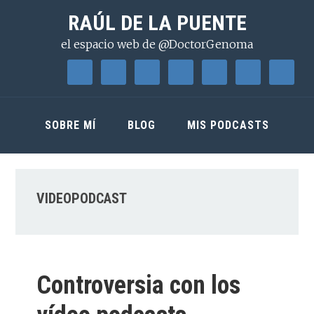
Saltar
Saltar
Saltar
RAÚL DE LA PUENTE
a
al
a
el espacio web de @DoctorGenoma
la
contenido
la
navegación
principal
barra
principal
lateral
principal
SOBRE MÍ
BLOG
MIS PODCASTS
VIDEOPODCAST
Controversia con los