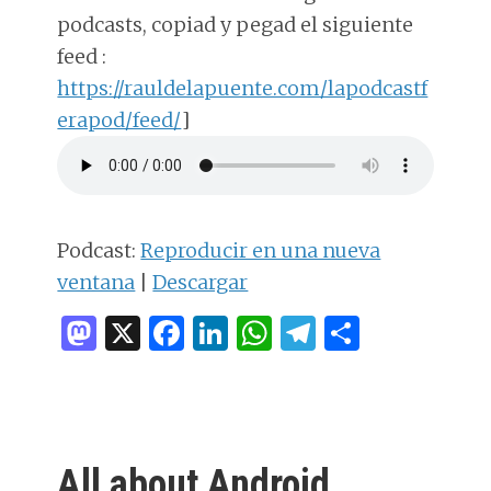
podcasts, copiad y pegad el siguiente
feed :
https://rauldelapuente.com/lapodcastf
erapod/feed/
]
Podcast:
Reproducir en una nueva
ventana
|
Descargar
M
X
F
Li
W
T
C
as
a
n
h
el
o
to
ce
k
at
e
m
d
b
e
s
g
p
o
o
dI
A
ra
ar
All about Android