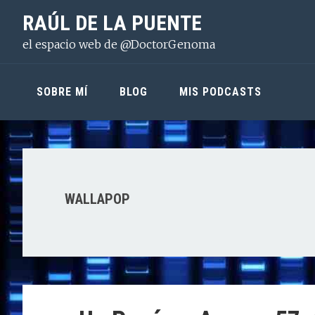
Saltar
Saltar
Saltar
RAÚL DE LA PUENTE
a
al
a
el espacio web de @DoctorGenoma
la
contenido
la
navegación
principal
barra
principal
lateral
SOBRE MÍ
BLOG
MIS PODCASTS
principal
WALLAPOP