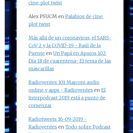
cine: plot twist
Alex PSUCM
en
Palabros de cine:
plot twist
Más allá de un coronavirus, el SARS-
CoV-2 y la COVID-19 - Raúl de la
Puente
en
Un Papá en Apuros 102:
Día 18 de cuarentena- El tema de las
mascarillas
Radioyentes 101 Marconi audio
online y apps - Radioyentes
en
El
Interpodcast 2019 está a punto de
comenzar
Radiotweets 16-09-2019 -
Radioyentes
en
Todo sobre Podcast