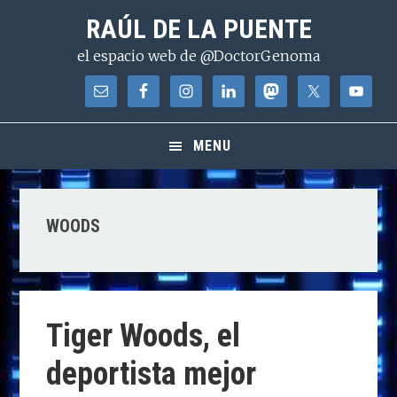
Saltar
Saltar
Saltar
RAÚL DE LA PUENTE
a
al
a
el espacio web de @DoctorGenoma
la
contenido
la
navegación
principal
barra
principal
lateral
principal
MENU
WOODS
Tiger Woods, el
deportista mejor