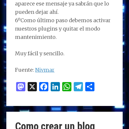
aparece ese mensaje ya sabrán que lo
pueden dejar ahí.
6ºComo último paso debemos activar
nuestros plugins y quitar el modo
mantenimiento.
Muy fácil y sencillo.
Fuente:
Nivmar
M
X
F
Li
W
T
C
as
a
n
h
el
o
to
ce
k
at
e
m
d
b
e
s
g
p
o
o
dI
A
ra
ar
Como crear un blog