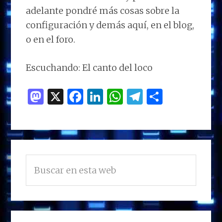
adelante pondré más cosas sobre la
configuración y demás aquí, en el blog,
o en el foro.
Escuchando: El canto del loco
M
X
F
Li
W
T
C
as
a
n
h
el
o
to
ce
k
at
e
m
d
b
e
s
g
p
BARRA
o
o
dI
A
ra
ar
Buscar
LATERAL
n
o
n
p
m
ti
en
PRINCIPAL
esta
k
p
r
web