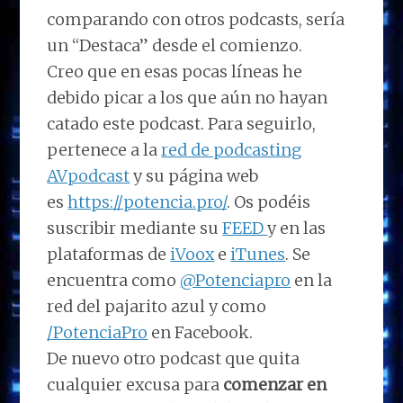
comparando con otros podcasts, sería
un “Destaca” desde el comienzo.
Creo que en esas pocas líneas he
debido picar a los que aún no hayan
catado este podcast. Para seguirlo,
pertenece a la
red de podcasting
AVpodcast
y su página web
es
https://potencia.pro/
. Os podéis
suscribir mediante su
FEED
y en las
plataformas de
iVoox
e
iTunes
. Se
encuentra como
@Potenciapro
en la
red del pajarito azul y como
/PotenciaPro
en Facebook.
De nuevo otro podcast que quita
cualquier excusa para
comenzar en