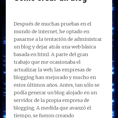
n
o
n
p
m
ti
k
p
r
Después de muchas pruebas en el
mundo de internet, he optado en
pasarme a la tentación de administrar
un blog y dejar atrás una web básica
basada en html. A parte del gran
trabajo que me ocasionaba el
actualizar la web, las empresas de
blogging han mejorado y mucho en
estos últimos años. Antes, tan sólo se
podía generar un blog alojado en un
servidor de la propia empresa de
blogging. A medida que avanzó el
tiempo, se fueron creando