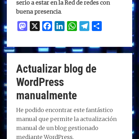
serio a estar en la Red de redes con
buena presencia
.
M
X
F
Li
W
T
C
as
a
n
h
el
o
to
ce
k
at
e
m
d
b
e
s
g
p
o
o
dI
A
ra
ar
Actualizar blog de
n
o
n
p
m
ti
WordPress
k
p
r
manualmente
He podido encontrar este fantástico
manual que permite la actualización
manual de un blog gestionado
mediante WordPress.