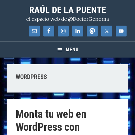
Saltar
Saltar
Saltar
RAÚL DE LA PUENTE
a
al
a
el espacio web de @DoctorGenoma
la
contenido
la
navegación
principal
barra
principal
lateral
principal
MENU
WORDPRESS
Monta tu web en
WordPress con