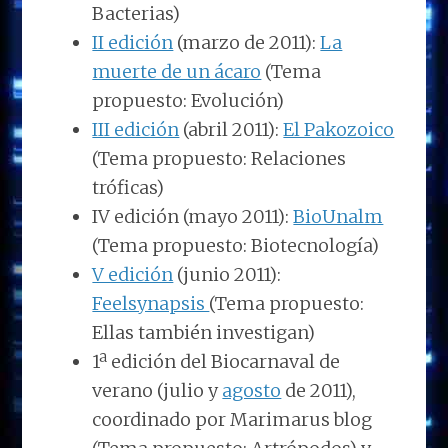
Bacterias)
II edición
(marzo de 2011):
La
muerte de un ácaro
(Tema
propuesto: Evolución)
III edición
(abril 2011):
El Pakozoico
(Tema propuesto: Relaciones
tróficas)
IV edición
(mayo 2011):
BioUnalm
(Tema propuesto: Biotecnología)
V edición
(junio 2011):
Feelsynapsis
(Tema propuesto:
Ellas también investigan)
1ª edición del Biocarnaval de
verano (
julio
y
agosto
de 2011),
coordinado por
Marimarus blog