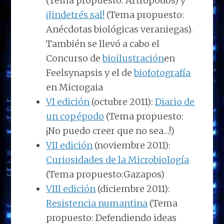
(Tema propuesto: Artrópodos) y
¡Jindetrés sal!
(Tema propuesto:
Anécdotas biológicas veraniegas).
También se llevó a cabo el
Concurso de
bioilustración
en
Feelsynapsis y el de
biofotografía
en Microgaia
VI edición
(octubre 2011):
Diario de
un copépodo
(Tema propuesto:
¡No puedo creer que no sea…!)
VII edición
(noviembre 2011):
Curiosidades de la Microbiología
(Tema propuesto:Gazapos)
VIII edición
(diciembre 2011):
Resistencia numantina
(Tema
propuesto: Defendiendo ideas