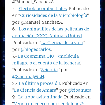
@Manuel_SanchezA.
5.-
Electrobiocombustibles
. Publicado
en “
Curiosidades de la Microbiología
”
por @Manuel_SanchezA.
6.-
Los animalillos de las películas de
animación (XXX). Animals United
.
Publicado en “
La Ciencia de la vida
”
por
@biogeocarlos
.
7.-
La Coenzima Q10… ¿molécula
milagro o el cuento de la lechera?
.
Publicado en “
Scientia
” por
@ScientiaJMLN
.
8.-
La última procesión
. Publicado en
“
La Ciencia de Amara
” por
@bioamara
.
9.-
La tropa avitaminada
. Publicado en
“
Vendo mi cuerpo por ser delgad@
“.