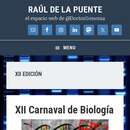
Saltar
Saltar
Saltar
RAÚL DE LA PUENTE
a
al
a
el espacio web de @DoctorGenoma
la
contenido
la
navegación
principal
barra
principal
lateral
principal
MENU
XII EDICIÓN
XII Carnaval de Biología