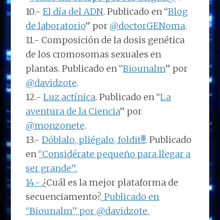
10.-
El día del ADN
. Publicado en “
Blog
de laboratorio
” por
@doctorGENoma
.
11.- Composición de la dosis genética
de los cromosomas sexuales en
plantas. Publicado en “
Biounalm
” por
@davidzote
.
12.-
Luz actínica
. Publicado en “
La
aventura de la Ciencia
” por
@monzonete
.
13.-
Dóblalo, pliégalo, foldit!!!
. Publicado
en
“Considérate pequeño para llegar a
ser grande”.
14.-
¿Cuál es la mejor plataforma de
secuenciamento?
. Publicado en
“
Biounalm
” por
@davidzote
.