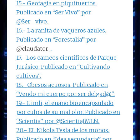
15.-
Geofagia en piquituertos
.
Publicado en “
Ser Vivo
” por
@Ser__vivo
.
16.-
La ranita de vaqueros azules
.
Publicado en “
Forestalia
” por
@claudator_
.
17.-
Los cameos científicos de Parque
Jurásico
. Publicado en “
Cultivando
cultivos
“.
18.-
Obesos acuosos
. Publicado en
“
Vendo mi cuerpo por ser delgad@
“.
19.-
Gimli, el enano bioencapsulado
por culpa de su mal olor
. Publicado en
“
Scientia
” por
@ScientiaJMLN
.
20.-
EL Nikola Tesla de los monos
.
Publicado en “
Idea secundaria
” por