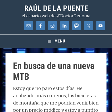
Saltar
Saltar
Saltar
RAÚL DE LA PUENTE
a
al
a
el espacio web de @DoctorGenoma
la
contenido
la
navegación
principal
barra
principal
lateral
principal
MENU
En busca de una nueva
MTB
Estoy que no paro estos días. He
analizado, más o menos, las bicicletas
de montaña que me podrían venir bien
por un precio módico y estoy a puntito