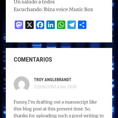
Un saludo a todos
Escuchando: Ibiza voice Music Box
M
X
F
Li
W
T
C
as
a
n
h
el
o
to
ce
k
at
e
m
d
b
e
s
g
p
INTERACCIONES
o
o
dI
A
ra
ar
COMENTARIOS
CON
n
o
n
p
m
ti
LOS
k
p
r
LECTORES
TROY ANGLEBRANDT
22/06/2010 a las 13:00
Funny, I’m drafting out a manuscript like
this blog post at this present time. So,
thanks for uploading such a good writing to