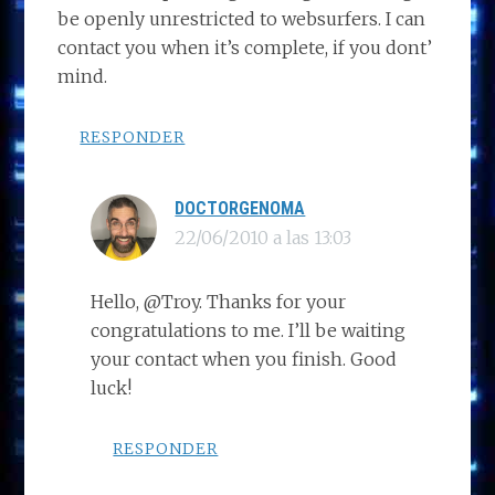
be openly unrestricted to websurfers. I can
contact you when it’s complete, if you dont’
mind.
RESPONDER
DOCTORGENOMA
22/06/2010 a las 13:03
Hello, @Troy. Thanks for your
congratulations to me. I’ll be waiting
your contact when you finish. Good
luck!
RESPONDER