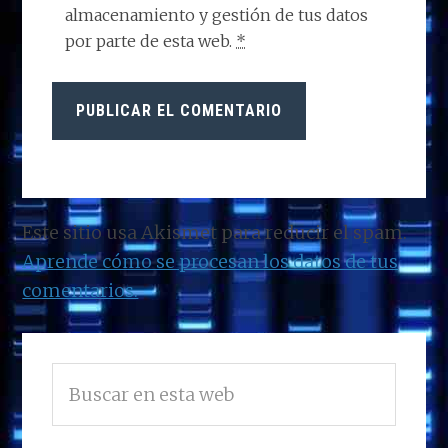
almacenamiento y gestión de tus datos
por parte de esta web.
*
Este sitio usa Akismet para reducir el spam.
Aprende cómo se procesan los datos de tus
comentarios.
BARRA
Buscar
LATERAL
en
PRINCIPAL
esta