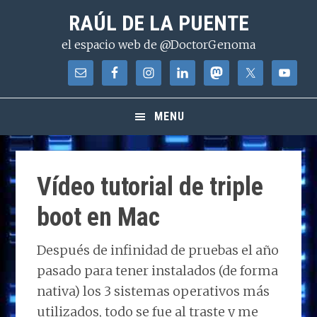
Saltar
Saltar
Saltar
RAÚL DE LA PUENTE
a
al
a
el espacio web de @DoctorGenoma
la
contenido
la
navegación
principal
barra
principal
lateral
principal
MENU
Vídeo tutorial de triple
boot en Mac
Después de infinidad de pruebas el año
pasado para tener instalados (de forma
nativa) los 3 sistemas operativos más
utilizados, todo se fue al traste y me