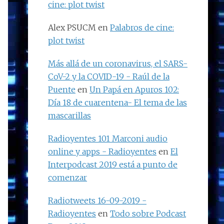
cine: plot twist
Alex PSUCM
en
Palabros de cine:
plot twist
Más allá de un coronavirus, el SARS-
CoV-2 y la COVID-19 - Raúl de la
Puente
en
Un Papá en Apuros 102:
Día 18 de cuarentena- El tema de las
mascarillas
Radioyentes 101 Marconi audio
online y apps - Radioyentes
en
El
Interpodcast 2019 está a punto de
comenzar
Radiotweets 16-09-2019 -
Radioyentes
en
Todo sobre Podcast