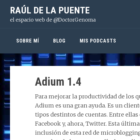
Saltar
Saltar
Saltar
RAÚL DE LA PUENTE
a
al
a
el espacio web de @DoctorGenoma
la
contenido
la
navegación
principal
barra
principal
lateral
SOBRE MÍ
BLOG
MIS PODCASTS
principal
Adium 1.4
Para mejorar la productividad de los 
Adium es una gran ayuda. Es un clien
tipos destintos de cuentas. Entre ella
Facebook y, ahora, Twitter. Esta últi
inclusión de esta red de microblogging