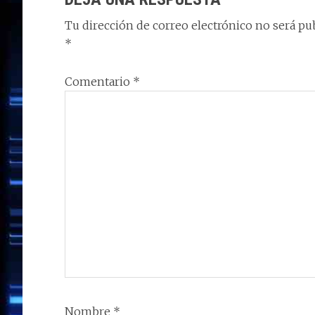
k
p
r
LOS
Tu dirección de correo electrónico no será pub
LECTORES
*
Comentario
*
Nombre
*