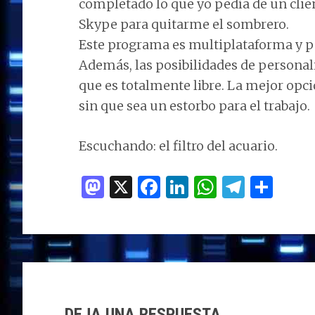
completado lo que yo pedía de un clien
Skype para quitarme el sombrero.
Este programa es multiplataforma y p
Además, las posibilidades de personal
que es totalmente libre. La mejor opc
sin que sea un estorbo para el trabajo.
Escuchando: el filtro del acuario.
M
X
F
Li
W
T
C
as
a
n
h
el
o
to
ce
k
at
e
m
d
b
e
s
g
p
INTERACCIONES
o
o
dI
A
ra
ar
n
o
n
p
m
ti
CON
DEJA UNA RESPUESTA