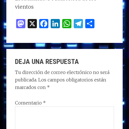
vientos
M
X
F
Li
W
T
C
as
a
n
h
el
o
to
ce
k
at
e
m
d
b
e
s
g
p
INTERACCIONES
o
o
dI
A
ra
ar
DEJA UNA RESPUESTA
CON
n
o
n
p
m
ti
LOS
Tu dirección de correo electrónico no será
k
p
r
publicada.
Los campos obligatorios están
LECTORES
marcados con
*
Comentario
*