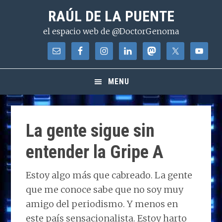
Saltar
Saltar
Saltar
RAÚL DE LA PUENTE
a
al
a
el espacio web de @DoctorGenoma
la
contenido
la
navegación
principal
barra
principal
lateral
principal
MENU
La gente sigue sin
entender la Gripe A
Estoy algo más que cabreado. La gente
que me conoce sabe que no soy muy
amigo del periodismo. Y menos en
este país sensacionalista. Estoy harto