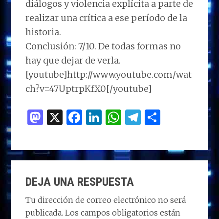
diálogos y violencia explícita a parte de
realizar una crítica a ese período de la
historia.
Conclusión: 7/10. De todas formas no
hay que dejar de verla.
[youtube]http://www.youtube.com/wat
ch?v=47UptrpKfX0[/youtube]
M
X
F
Li
W
T
C
as
a
n
h
el
o
to
ce
k
at
e
m
d
b
e
s
g
p
INTERACCIONES
o
o
dI
A
ra
ar
DEJA UNA RESPUESTA
CON
n
o
n
p
m
ti
LOS
Tu dirección de correo electrónico no será
k
p
r
publicada.
Los campos obligatorios están