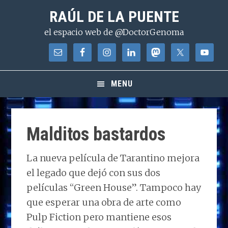
Saltar
Saltar
Saltar
RAÚL DE LA PUENTE
a
al
a
el espacio web de @DoctorGenoma
la
contenido
la
navegación
principal
barra
principal
lateral
principal
MENU
Malditos bastardos
La nueva película de Tarantino mejora
el legado que dejó con sus dos
películas “Green House”. Tampoco hay
que esperar una obra de arte como
Pulp Fiction pero mantiene esos