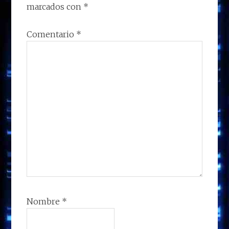
LECTORES
marcados con
*
Comentario
*
Nombre
*