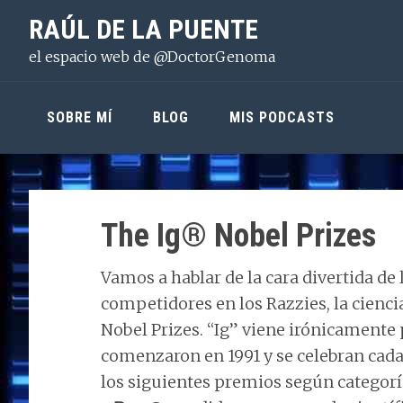
Saltar
Saltar
Saltar
RAÚL DE LA PUENTE
a
al
a
el espacio web de @DoctorGenoma
la
contenido
la
navegación
principal
barra
principal
lateral
SOBRE MÍ
BLOG
MIS PODCASTS
principal
The Ig® Nobel Prizes
Vamos a hablar de la cara divertida de 
competidores en los Razzies, la cienci
Nobel Prizes. “Ig” viene irónicament
comenzaron en 1991 y se celebran cada
los siguientes premios según categorí