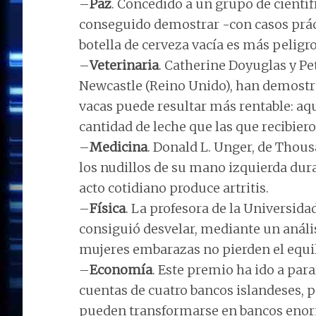
–
Paz
. Concedido a un grupo de cientí
conseguido demostrar -con casos prác
botella de cerveza vacía es más peligro
–
Veterinaria
. Catherine Doyuglas y Pe
Newcastle (Reino Unido), han demostra
vacas puede resultar más rentable: a
cantidad de leche que las que recibier
–
Medicina
. Donald L. Unger, de Thous
los nudillos de su mano izquierda dura
acto cotidiano produce artritis.
–
Física
. La profesora de la Universid
consiguió desvelar, mediante un análisi
mujeres embarazas no pierden el equil
–
Economía
. Este premio ha ido a para
cuentas de cuatro bancos islandeses,
pueden transformarse en bancos enor