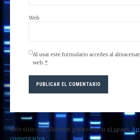
Web
Al usar este formulario accedes al almacenam
web.
*
Este sitio usa Akismet para reducir el spam.
Ap
comentarios.