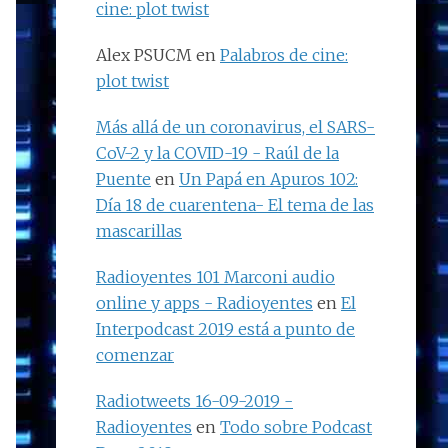
cine: plot twist
Alex PSUCM
en
Palabros de cine:
plot twist
Más allá de un coronavirus, el SARS-
CoV-2 y la COVID-19 - Raúl de la
Puente
en
Un Papá en Apuros 102:
Día 18 de cuarentena- El tema de las
mascarillas
Radioyentes 101 Marconi audio
online y apps - Radioyentes
en
El
Interpodcast 2019 está a punto de
comenzar
Radiotweets 16-09-2019 -
Radioyentes
en
Todo sobre Podcast