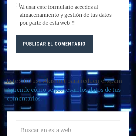
Al usar este formulario accedes al
almacenamiento y gestión de tus datos
por parte de esta web.
*
Este sitio usa Akismet para reducir el spam.
Aprende cómo se procesan los datos de tus
comentarios.
BARRA
Buscar
LATERAL
en