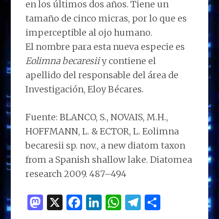
en los últimos dos años. Tiene un
tamaño de cinco micras, por lo que es
imperceptible al ojo humano.
El nombre para esta nueva especie es
Eolimna becaresii
y contiene el
apellido del responsable del área de
Investigación, Eloy Bécares.
Fuente: BLANCO, S., NOVAIS, M.H.,
HOFFMANN, L. & ECTOR, L. Eolimna
becaresii sp. nov., a new diatom taxon
from a Spanish shallow lake. Diatomea
research 2009. 487–494
M
X
F
Li
W
T
C
as
a
n
h
el
o