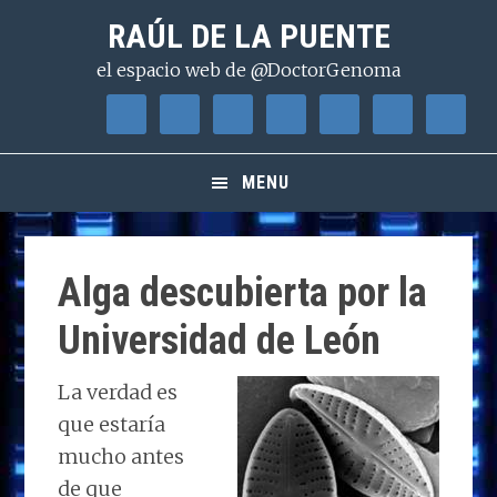
Saltar
Saltar
Saltar
RAÚL DE LA PUENTE
a
al
a
el espacio web de @DoctorGenoma
la
contenido
la
navegación
principal
barra
principal
lateral
principal
MENU
Alga descubierta por la
Universidad de León
La verdad es
que estaría
mucho antes
de que