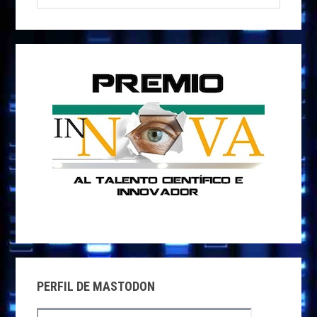
PRINCIPAL
esta
web
PERFIL DE MASTODON