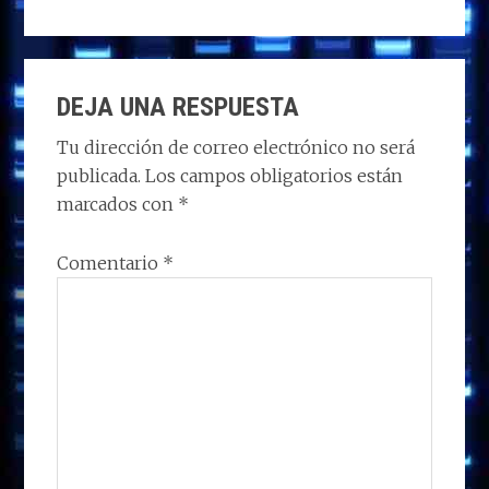
to
ce
k
at
e
m
d
b
e
s
g
p
INTERACCIONES
o
o
dI
A
ra
ar
DEJA UNA RESPUESTA
CON
n
o
n
p
m
ti
LOS
Tu dirección de correo electrónico no será
k
p
r
publicada.
Los campos obligatorios están
LECTORES
marcados con
*
Comentario
*