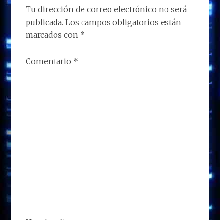
n
o
n
p
m
ti
LOS
Tu dirección de correo electrónico no será
k
p
r
publicada.
Los campos obligatorios están
LECTORES
marcados con
*
Comentario
*