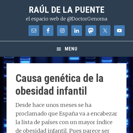
Saltar
Saltar
Saltar
RAÚL DE LA PUENTE
a
al
a
el espacio web de @DoctorGenoma
la
contenido
la
navegación
principal
barra
principal
lateral
principal
MENU
Causa genética de la
obesidad infantil
Desde hace unos meses se ha
proclamado que España va a encabezar
la lista de países con un mayor índice
de obesidad infantil. Pues parece ser