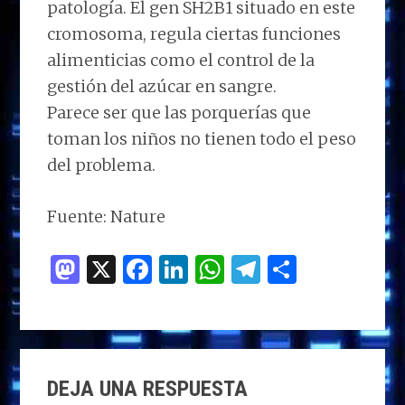
patología. El gen SH2B1 situado en este
cromosoma, regula ciertas funciones
alimenticias como el control de la
gestión del azúcar en sangre.
Parece ser que las porquerías que
toman los niños no tienen todo el peso
del problema.
Fuente: Nature
M
X
F
Li
W
T
C
as
a
n
h
el
o
to
ce
k
at
e
m
d
b
e
s
g
p
INTERACCIONES
o
o
dI
A
ra
ar
DEJA UNA RESPUESTA
CON