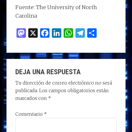
Fuente: The University of North
Carolina
M
X
F
Li
W
T
C
as
a
n
h
el
o
to
ce
k
at
e
m
d
b
e
s
g
p
INTERACCIONES
o
o
dI
A
ra
ar
DEJA UNA RESPUESTA
CON
n
o
n
p
m
ti
LOS
Tu dirección de correo electrónico no será
k
p
r
publicada.
Los campos obligatorios están
LECTORES
marcados con
*
Comentario
*