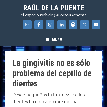
Saltar
Saltar
Saltar
RAÚL DE LA PUENTE
a
al
a
el espacio web de @DoctorGenoma
la
contenido
la
navegación
principal
barra
principal
lateral
principal
MENU
La gingivitis no es sólo
problema del cepillo de
dientes
Desde pequeños la limpieza de los
dientes ha sido algo que nos ha