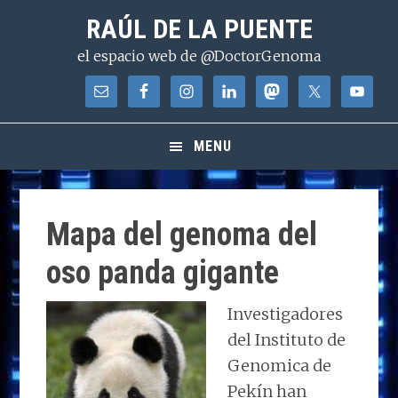
Saltar
Saltar
Saltar
RAÚL DE LA PUENTE
a
al
a
el espacio web de @DoctorGenoma
la
contenido
la
navegación
principal
barra
principal
lateral
principal
MENU
Mapa del genoma del
oso panda gigante
Investigadores
del Instituto de
Genomica de
Pekín han