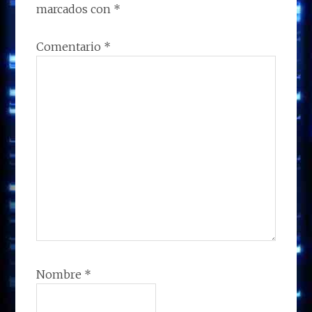
LECTORES
marcados con
*
Comentario
*
Nombre
*