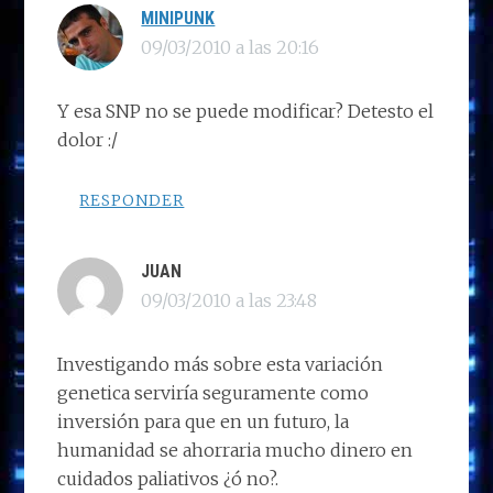
k
p
r
LECTORES
MINIPUNK
09/03/2010 a las 20:16
Y esa SNP no se puede modificar? Detesto el
dolor :/
RESPONDER
JUAN
09/03/2010 a las 23:48
Investigando más sobre esta variación
genetica serviría seguramente como
inversión para que en un futuro, la
humanidad se ahorraria mucho dinero en
cuidados paliativos ¿ó no?.