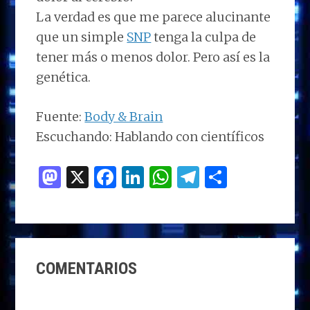
La verdad es que me parece alucinante
que un simple
SNP
tenga la culpa de
tener más o menos dolor. Pero así es la
genética.
Fuente:
Body & Brain
Escuchando: Hablando con científicos
M
X
F
Li
W
T
C
as
a
n
h
el
o
to
ce
k
at
e
m
d
b
e
s
g
p
INTERACCIONES
o
o
dI
A
ra
ar
COMENTARIOS
CON
n
o
n
p
m
ti
LOS