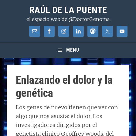
Saltar
Saltar
Saltar
RAÚL DE LA PUENTE
a
al
a
el espacio web de @DoctorGenoma
la
contenido
la
navegación
principal
barra
principal
lateral
principal
MENU
Enlazando el dolor y la
genética
Los genes de nuevo tienen que ver con
algo que nos asusta: el dolor. Los
investigadores dirigidos por el
genetista clínico Geoffrey Woods, del