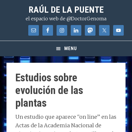
Saltar
Saltar
Saltar
RAÚL DE LA PUENTE
a
al
a
el espacio web de @DoctorGenoma
la
contenido
la
navegación
principal
barra
principal
lateral
principal
MENU
Estudios sobre
evolución de las
plantas
Un estudio que aparece “on line” en las
Actas de la Academia Nacional de