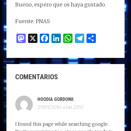
Bueno, espero que os haya gustado.
Fuente: PNAS
M
X
F
Li
W
T
C
as
a
n
h
el
o
to
ce
k
at
e
m
d
b
e
s
g
p
INTERACCIONES
o
o
dI
A
ra
ar
COMENTARIOS
CON
n
o
n
p
m
ti
LOS
k
p
r
LECTORES
HOODIA GORDONII
29/03/2010 a las 23:57
I found this page while searching google.