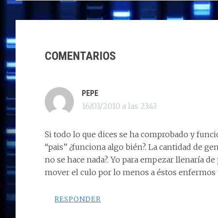
d
b
e
s
g
p
INTERACCIONES
o
o
dI
A
ra
ar
n
o
n
p
m
ti
CON
COMENTARIOS
k
p
r
LOS
LECTORES
PEPE
16/03/2010 a las 23:43
Si todo lo que dices se ha comprobado y funci
“pais” ¿funciona algo bién?. La cantidad de ge
no se hace nada?. Yo para empezar llenaría de 
mover el culo por lo menos a éstos enfermos y
RESPONDER