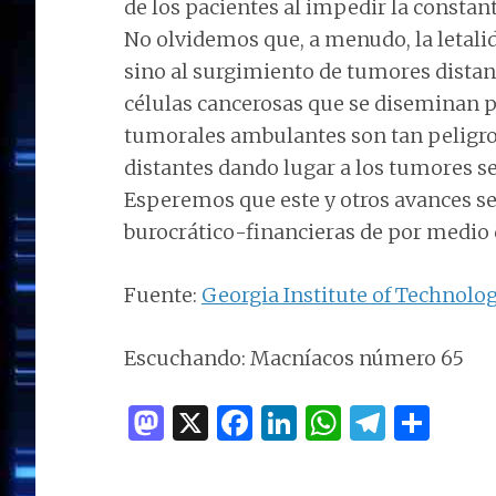
de los pacientes al impedir la constan
No olvidemos que, a menudo, la letalid
sino al surgimiento de tumores dista
células cancerosas que se diseminan po
tumorales ambulantes son tan peligro
distantes dando lugar a los tumores s
Esperemos que este y otros avances se
burocrático-financieras de por medio
Fuente:
Georgia Institute of Technolo
Escuchando: Macníacos número 65
M
X
F
Li
W
T
C
as
a
n
h
el
o
to
ce
k
at
e
m