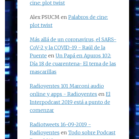
cine: plot twist
Alex PSUCM
en
Palabros de cine:
plot twist
Más allá de un coronavirus, el SARS-
CoV-2 y la COVID-19 - Raúl de la
Puente
en
Un Papá en Apuros 102:
Día 18 de cuarentena- El tema de las
mascarillas
Radioyentes 101 Marconi audio
online y apps - Radioyentes
en
El
Interpodcast 2019 está a punto de
comenzar
Radiotweets 16-09-2019 -
Radioyentes
en
Todo sobre Podcast