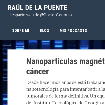
Saltar
Saltar
Saltar
RAÚL DE LA PUENTE
a
al
a
el espacio web de @DoctorGenoma
la
contenido
la
navegación
principal
barra
principal
lateral
SOBRE MÍ
BLOG
MIS PODCASTS
principal
Nanopartículas magnéti
cáncer
Desde hace unos años se está trabajan
nanotecnología para intentar batir a la
tumorales de forma definitiva. Un equi
del Instituto Tecnológico de Georgia y 