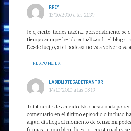
RREY
13/10/2010 a las 21:39
Jeje, cierto, tienes razón… personalmente se
tiempo aunque he ido actualizando el blog co
Desde luego, si el podcast no va a volver o va
RESPONDER
LABIBLIOTECADETRANTOR
14/10/2010 a las 08:19
Totalmente de acuerdo. No cuesta nada poner 
comentarlo en el último episodio o incluso ha
algún día llega el momento de cerrar mi podca
formas… como bien dices, no cuesta nada y se 