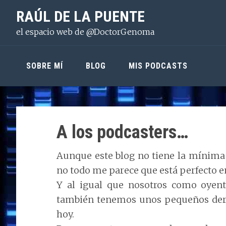
Saltar
Saltar
Saltar
RAÚL DE LA PUENTE
a
al
a
el espacio web de @DoctorGenoma
la
contenido
la
navegación
principal
barra
principal
lateral
SOBRE MÍ
BLOG
MIS PODCASTS
principal
A los podcasters…
Aunque este blog no tiene la mínima 
no todo me parece que está perfecto en
Y al igual que nosotros como oyent
también tenemos unos pequeños derec
hoy.