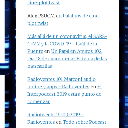
cine: plot twist
Alex PSUCM
en
Palabros de cine:
plot twist
Más allá de un coronavirus, el SARS-
CoV-2 y la COVID-19 - Raúl de la
Puente
en
Un Papá en Apuros 102:
Día 18 de cuarentena- El tema de las
mascarillas
Radioyentes 101 Marconi audio
online y apps - Radioyentes
en
El
Interpodcast 2019 está a punto de
comenzar
Radiotweets 16-09-2019 -
Radioyentes
en
Todo sobre Podcast