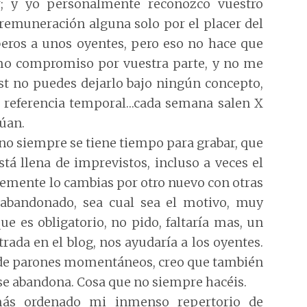
r
; y yo personalmente reconozco vuestro
n remuneración alguna solo por el placer del
beros a unos oyentes, pero eso no hace que
o compromiso por vuestra parte, y no me
st no puedes dejarlo bajo ningún concepto,
 referencia temporal…cada semana salen X
núan.
no siempre se tiene tiempo para grabar, que
stá llena de imprevistos, incluso a veces el
lemente lo cambias por otro nuevo con otras
 abandonado, sea cual sea el motivo, muy
ue es obligatorio, no pido, faltaría mas, un
rada en el blog, nos ayudaría a los oyentes.
s, de parones momentáneos, creo que también
e abandona. Cosa que no siempre hacéis.
más ordenado mi inmenso repertorio de