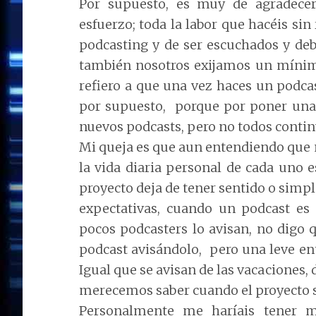
Por supuesto, es
muy de agradece
esfuerzo; toda la labor que hacéis si
podcasting y de ser escuchados y de
también nosotros exijamos un mínim
refiero a que una vez haces un podca
por supuesto, porque por poner una
nuevos podcasts, pero no todos conti
Mi queja es que aun entendiendo que 
la vida diaria personal de cada uno e
proyecto deja de tener sentido o simp
expectativas, cuando un podcast es
pocos podcasters lo avisan, no digo q
podcast avisándolo, pero una leve ent
Igual que se avisan de las vacacione
merecemos saber cuando el proyecto s
Personalmente me haríais tener 