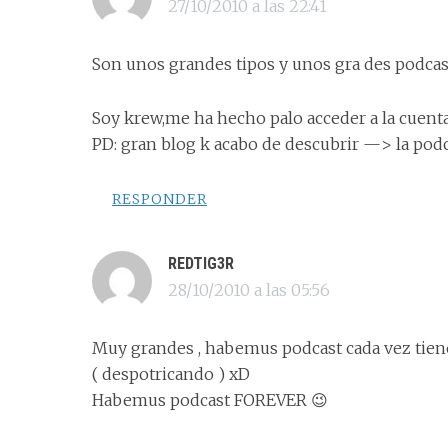
27/10/2010 a las 22:41
Son unos grandes tipos y unos gra des podcas
Soy krew,me ha hecho palo acceder a la cuent
PD: gran blog k acabo de descubrir —> la podc
RESPONDER
REDTIG3R
28/10/2010 a las 05:56
Muy grandes , habemus podcast cada vez tien
( despotricando ) xD
Habemus podcast FOREVER 😉