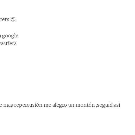
ters 🙂
a google.
astfera
e mas repercusión me alegro un montón ,seguid así