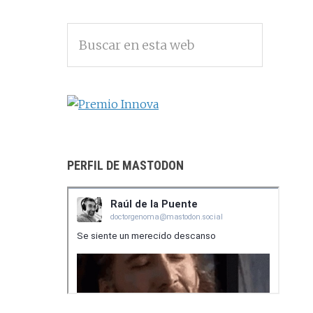
BARRA
Buscar
LATERAL
en
PRINCIPAL
esta
web
PERFIL DE MASTODON