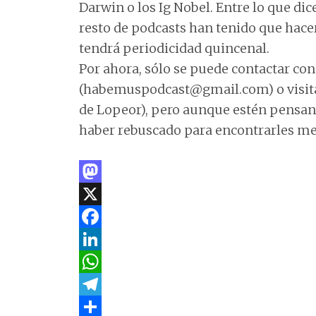
Darwin o los Ig Nobel. Entre lo que dic
resto de podcasts han tenido que hace
tendrá periodicidad quincenal.
Por ahora, sólo se puede contactar co
(habemuspodcast@gmail.com) o visi
de Lopeor), pero aunque estén pensand
haber rebuscado para encontrarles me 
M
a
X
s
F
t
a
L
o
c
i
W
d
e
n
h
T