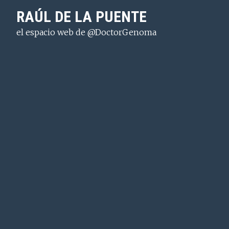
Saltar
Saltar
Saltar
RAÚL DE LA PUENTE
a
al
a
el espacio web de @DoctorGenoma
la
contenido
la
navegación
principal
barra
principal
lateral
principal