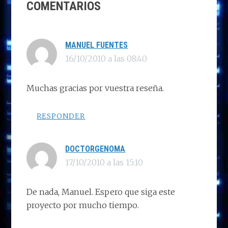
o
o
dI
A
ra
ar
COMENTARIOS
CON
n
o
n
p
m
ti
LOS
k
p
r
LECTORES
MANUEL FUENTES
16/10/2010 a las 08:40
Muchas gracias por vuestra reseña.
RESPONDER
DOCTORGENOMA
17/10/2010 a las 15:10
De nada, Manuel. Espero que siga este
proyecto por mucho tiempo.