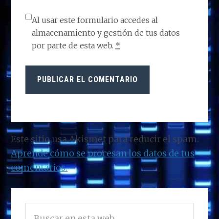
Al usar este formulario accedes al
almacenamiento y gestión de tus datos
por parte de esta web.
*
Este sitio usa Akismet para reducir el spam.
Aprende cómo se procesan los datos de tus
comentarios.
BARRA
Buscar
LATERAL