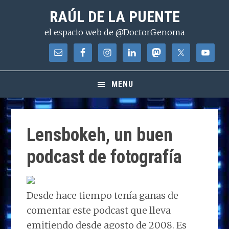
Saltar
Saltar
Saltar
RAÚL DE LA PUENTE
a
al
a
el espacio web de @DoctorGenoma
la
contenido
la
navegación
principal
barra
principal
lateral
principal
MENU
Lensbokeh, un buen
podcast de fotografía
Desde hace tiempo tenía ganas de
comentar este podcast que lleva
emitiendo desde agosto de 2008. Es