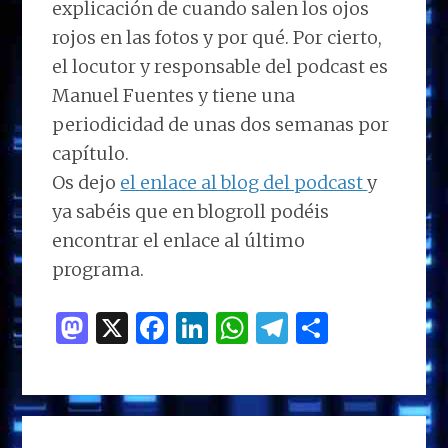
explicación de cuando salen los ojos
rojos en las fotos y por qué. Por cierto,
el locutor y responsable del podcast es
Manuel Fuentes y tiene una
periodicidad de unas dos semanas por
capítulo.
Os dejo
el enlace al blog del podcast
y
ya sabéis que en blogroll podéis
encontrar el enlace al último
programa.
M
X
F
Li
W
T
C
as
a
n
h
el
o
to
ce
k
at
e
m
d
b
e
s
g
p
INTERACCIONES