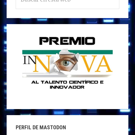
en
PRINCIPAL
esta
web
PERFIL DE MASTODON