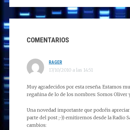
to
ce
k
at
e
m
d
b
e
s
g
p
INTERACCIONES
o
o
dI
A
ra
ar
n
o
n
p
m
ti
CON
COMENTARIOS
k
p
r
LOS
LECTORES
RAGER
17/10/2010 a las 14:51
Muy agradecidos por esta reseña. Estamos muy
regañina de lo de los nombres: Somos Oliver 
Una novedad importante que podréis apreciar a
parte del post ;-)) emitiremos desde la Radio 
cambios: