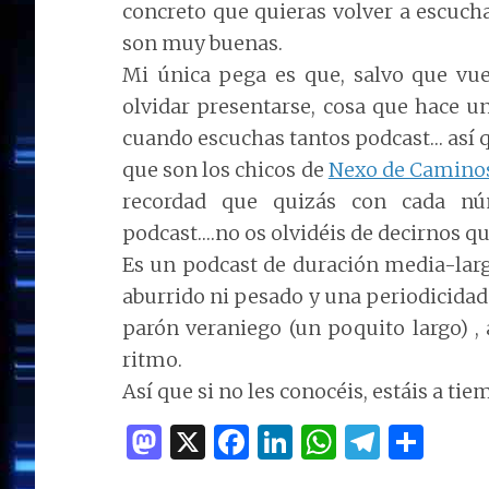
concreto que quieras volver a escuch
son muy buenas.
Mi única pega es que, salvo que vuel
olvidar presentarse, cosa que hace u
cuando escuchas tantos podcast… así 
que son los chicos de
Nexo de Camino
recordad que quizás con cada n
podcast….no os olvidéis de decirnos qu
Es un podcast de duración media-larg
aburrido ni pesado y una periodicidad
parón veraniego (un poquito largo) 
ritmo.
Así que si no les conocéis, estáis a tie
M
X
F
Li
W
T
C
as
a
n
h
el
o