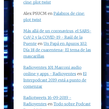
cine: plot twist
Alex PSUCM
en
Palabros de cine:
plot twist
Más allá de un coronavirus, el SARS-
CoV-2 y la COVID-19 - Raúl de la
Puente
en
Un Papá en Apuros 102:
Día 18 de cuarentena- El tema de las
mascarillas
Radioyentes 101 Marconi audio
online y apps - Radioyentes
en
El
Interpodcast 2019 está a punto de
comenzar
Radiotweets 16-09-2019 -
Radioyentes
en
Todo sobre Podcast