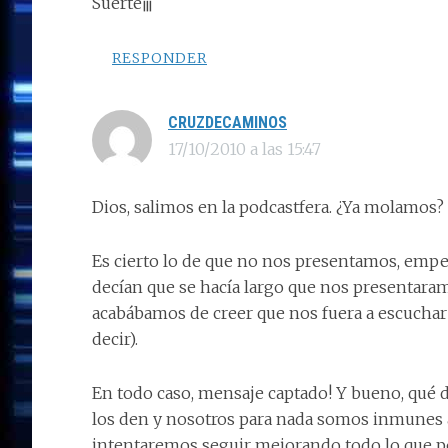
Suerte¡¡¡
RESPONDER
CRUZDECAMINOS
17/10/2010 a las 15:47
Dios, salimos en la podcastfera. ¿Ya molamos?
Es cierto lo de que no nos presentamos, emp
decían que se hacía largo que nos presentaram
acabábamos de creer que nos fuera a escuchar
decir).
En todo caso, mensaje captado! Y bueno, qué d
los den y nosotros para nada somos inmunes a 
intentaremos seguir mejorando todo lo que 