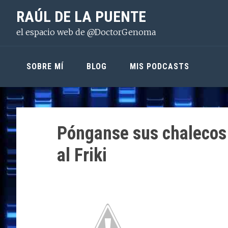
Saltar
Saltar
Saltar
RAÚL DE LA PUENTE
a
al
a
el espacio web de @DoctorGenoma
la
contenido
la
navegación
principal
barra
principal
lateral
SOBRE MÍ
BLOG
MIS PODCASTS
principal
Pónganse sus chalecos 
al Friki