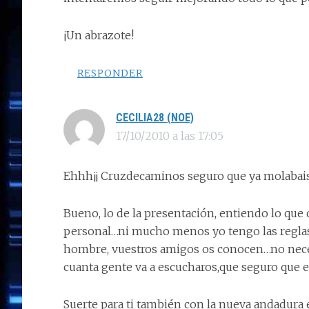
¡Un abrazote!
RESPONDER
CECILIA28 (NOE)
17/10/2010 a las 17:05
Ehhh¡¡ Cruzdecaminos seguro que ya molabais an
Bueno, lo de la presentación, entiendo lo que 
personal…ni mucho menos yo tengo las reglas d
hombre, vuestros amigos os conocen…no neces
cuanta gente va a escucharos,que seguro que 
Suerte para ti también con la nueva andadura en