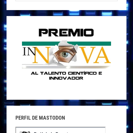
esta
web
PERFIL DE MASTODON