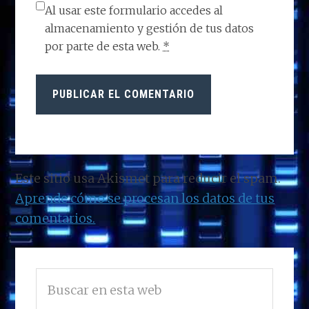
Al usar este formulario accedes al
almacenamiento y gestión de tus datos
por parte de esta web.
*
Este sitio usa Akismet para reducir el spam.
Aprende cómo se procesan los datos de tus
comentarios.
BARRA
Buscar
LATERAL
en
PRINCIPAL