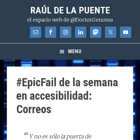
Saltar
Saltar
Saltar
RAÚL DE LA PUENTE
a
al
a
el espacio web de @DoctorGenoma
la
contenido
la
navegación
principal
barra
principal
lateral
principal
MENU
#EpicFail de la semana
en accesibilidad:
Correos
Y no es sólo la puerta de