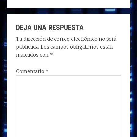
to
ce
k
at
e
m
d
b
e
s
g
p
INTERACCIONES
o
o
dI
A
ra
ar
DEJA UNA RESPUESTA
CON
n
o
n
p
m
ti
LOS
Tu dirección de correo electrónico no será
k
p
r
publicada.
Los campos obligatorios están
LECTORES
marcados con
*
Comentario
*