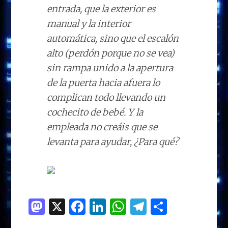
entrada, que la exterior es
manual y la interior
automática, sino que el escalón
alto (perdón porque no se vea)
sin rampa unido a la apertura
de la puerta hacia afuera lo
complican todo llevando un
cochecito de bebé. Y la
empleada no creáis que se
levanta para ayudar, ¿Para qué?
M
X
F
Li
W
T
C
as
a
n
h
el
o