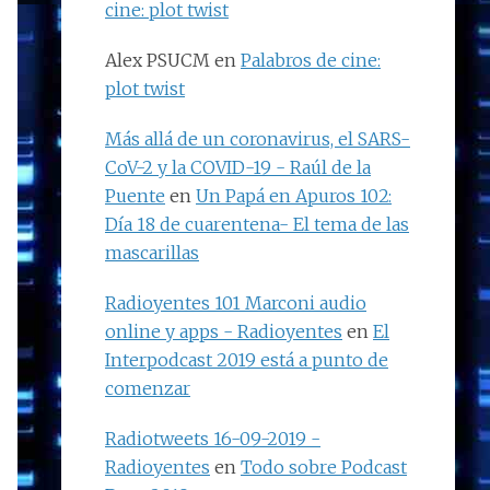
cine: plot twist
Alex PSUCM
en
Palabros de cine:
plot twist
Más allá de un coronavirus, el SARS-
CoV-2 y la COVID-19 - Raúl de la
Puente
en
Un Papá en Apuros 102:
Día 18 de cuarentena- El tema de las
mascarillas
Radioyentes 101 Marconi audio
online y apps - Radioyentes
en
El
Interpodcast 2019 está a punto de
comenzar
Radiotweets 16-09-2019 -
Radioyentes
en
Todo sobre Podcast