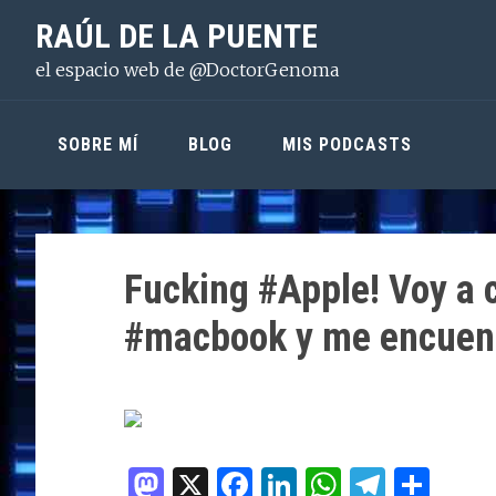
Saltar
Saltar
Saltar
RAÚL DE LA PUENTE
a
al
a
el espacio web de @DoctorGenoma
la
contenido
la
navegación
principal
barra
principal
lateral
SOBRE MÍ
BLOG
MIS PODCASTS
principal
Fucking #Apple! Voy a c
#macbook y me encuent
M
X
F
Li
W
T
C