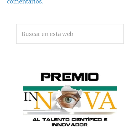
comentarios.
BARRA
Buscar
LATERAL
en
PRINCIPAL
esta
web