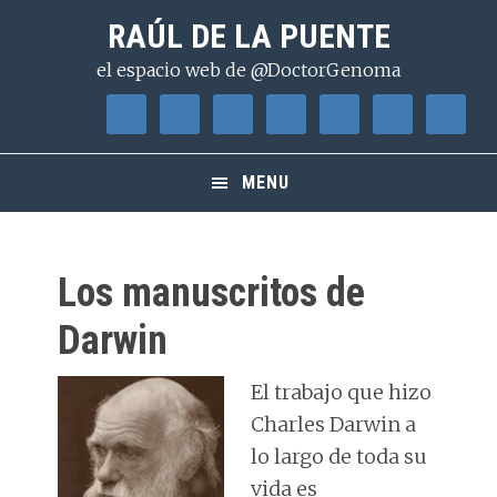
Saltar
Saltar
Saltar
RAÚL DE LA PUENTE
a
al
a
el espacio web de @DoctorGenoma
la
contenido
la
navegación
principal
barra
principal
lateral
principal
MENU
Los manuscritos de
Darwin
El trabajo que hizo
Charles Darwin a
lo largo de toda su
vida es