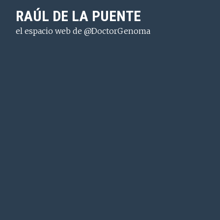
Saltar
Saltar
Saltar
RAÚL DE LA PUENTE
a
al
a
el espacio web de @DoctorGenoma
la
contenido
la
navegación
principal
barra
principal
lateral
principal