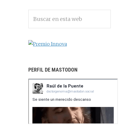
BARRA
Buscar
LATERAL
en
PRINCIPAL
esta
web
PERFIL DE MASTODON