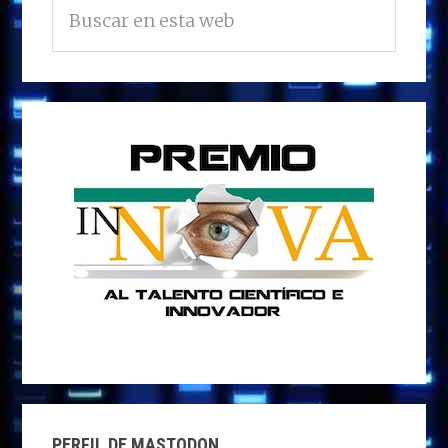
Buscar
LATERAL
en
PRINCIPAL
esta
web
PERFIL DE MASTODON