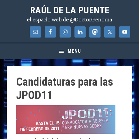
Saltar
Saltar
Saltar
RAÚL DE LA PUENTE
a
al
a
el espacio web de @DoctorGenoma
la
contenido
la
navegación
principal
barra
principal
lateral
principal
MENU
Candidaturas para las
JPOD11