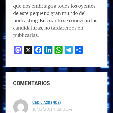
que nos embriaga a todos los oyentes
de este pequeño gran mundo del
podcasting. En cuanto se conozcan las
candidaturas, no tardaremos en
publicarlas.
M
X
F
Li
W
T
C
as
a
n
h
el
o
to
ce
k
at
e
m
d
b
e
s
g
p
INTERACCIONES
o
o
dI
A
ra
ar
COMENTARIOS
CON
n
o
n
p
m
ti
LOS
k
p
r
LECTORES
CECILIA28 (NOE)
16/02/2011 a las 21:54