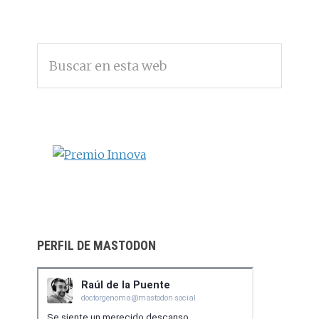
BARRA
Buscar
LATERAL
en
PRINCIPAL
esta
web
PERFIL DE MASTODON