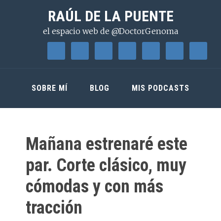
Saltar
Saltar
Saltar
RAÚL DE LA PUENTE
a
al
a
el espacio web de @DoctorGenoma
la
contenido
la
navegación
principal
barra
principal
lateral
principal
SOBRE MÍ
BLOG
MIS PODCASTS
Mañana estrenaré este
par. Corte clásico, muy
cómodas y con más
tracción