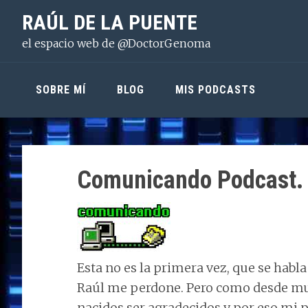
Saltar
Saltar
Saltar
RAÚL DE LA PUENTE
a
al
a
el espacio web de @DoctorGenoma
la
contenido
la
navegación
principal
barra
principal
lateral
SOBRE MÍ
BLOG
MIS PODCASTS
principal
Comunicando Podcast.
Esta no es la primera vez, que se habla
Raúl me perdone. Pero como desde mu
nacidos ser agradecidos y por eso mi p