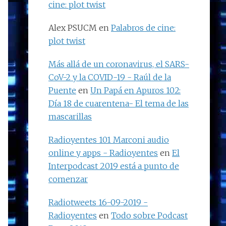
cine: plot twist
Alex PSUCM
en
Palabros de cine:
plot twist
Más allá de un coronavirus, el SARS-
CoV-2 y la COVID-19 - Raúl de la
Puente
en
Un Papá en Apuros 102:
Día 18 de cuarentena- El tema de las
mascarillas
Radioyentes 101 Marconi audio
online y apps - Radioyentes
en
El
Interpodcast 2019 está a punto de
comenzar
Radiotweets 16-09-2019 -
Radioyentes
en
Todo sobre Podcast