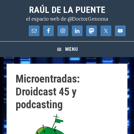
Saltar
Saltar
Saltar
RAÚL DE LA PUENTE
a
al
a
el espacio web de @DoctorGenoma
la
contenido
la
navegación
principal
barra
principal
lateral
principal
MENU
Microentradas:
Droidcast 45 y
podcasting