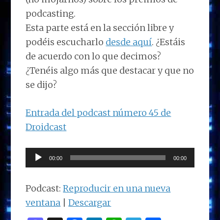
podcasting.
Esta parte está en la sección libre y
podéis escucharlo
desde aquí
. ¿Estáis
de acuerdo con lo que decimos?
¿Tenéis algo más que destacar y que no
se dijo?
Entrada del podcast número 45 de
Droidcast
Reproductor
00:00
00:00
de
audio
Podcast:
Reproducir en una nueva
ventana
|
Descargar