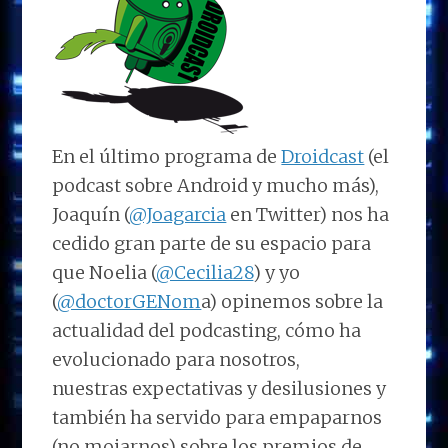
En el último programa de
Droidcast
(el
podcast sobre Android y mucho más),
Joaquín (
@Joagarcia
en Twitter) nos ha
cedido gran parte de su espacio para
que Noelia (
@Cecilia28
) y yo
(
@doctorGENom
a) opinemos sobre la
actualidad del podcasting, cómo ha
evolucionado para nosotros,
nuestras expectativas y desilusiones y
también ha servido para empaparnos
(no mojarnos) sobre los premios de