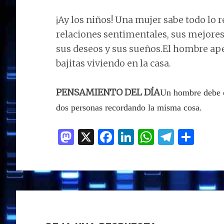
¡Ay los niños! Una mujer sabe todo lo re
relaciones sentimentales, sus mejores
sus deseos y sus sueños.El hombre ap
bajitas viviendo en la casa.
PENSAMIENTO DEL DÍA
Un hombre debe ol
dos personas recordando la misma cosa.
M
X
F
Li
W
T
C
as
a
n
h
el
o
to
ce
k
at
e
m
d
b
e
s
g
p
INTERACCIONES
o
o
dI
A
ra
ar
n
o
n
p
m
ti
CON