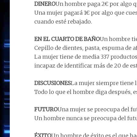
DINERO
Un hombre paga 2€ por algo que
Una mujer pagará 1€ por algo que cues
cuando esté rebajado.
EN EL CUARTO DE BAÑO
Un hombre tie
Cepillo de dientes, pasta, espuma de afe
La mujer tiene de media 337 productos
incapaz de identificar más de 20 de es
DISCUSIONES
La mujer siempre tiene l
Todo lo que el hombre diga después, es
FUTURO
Una mujer se preocupa del fu
Un hombre nunca se preocupa del futu
ÉXITO
Un hombre de éxito es el que h