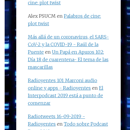
cine: plot twist
Alex PSUCM
en
Palabros de cine:
plot twist
Más allá de un coronavirus, el SARS-
CoV-2 y la COVID-19 - Raúl de la
Puente
en
Un Papá en Apuros 102:
Día 18 de cuarentena- El tema de las
mascarillas
Radioyentes 101 Marconi audio
online y apps - Radioyentes
en
El
Interpodcast 2019 está a punto de
comenzar
Radiotweets 16-09-2019 -
Radioyentes
en
Todo sobre Podcast