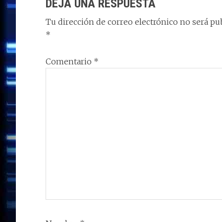
DEJA UNA RESPUESTA
k
p
r
LOS
Tu dirección de correo electrónico no será pub
LECTORES
*
Comentario
*