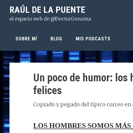
Saltar
Saltar
Saltar
RAÚL DE LA PUENTE
a
al
a
el espacio web de @DoctorGenoma
la
contenido
la
navegación
principal
barra
principal
lateral
SOBRE MÍ
BLOG
MIS PODCASTS
principal
Un poco de humor: los
felices
Copiado y pegado del típico correo en
LOS HOMBRES SOMOS MÁS