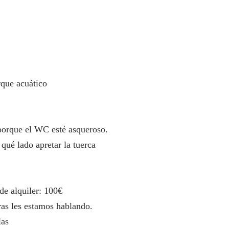
que acuático
orque el WC esté asqueroso.
é lado apretar la tuerca
e alquiler: 100€
s les estamos hablando.
las