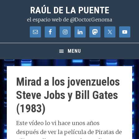
Saltar
Saltar
Saltar
RAÚL DE LA PUENTE
a
al
a
el espacio web de @DoctorGenoma
la
contenido
la
navegación
principal
barra
principal
lateral
principal
MENU
Mirad a los jovenzuelos
Steve Jobs y Bill Gates
(1983)
Este vídeo lo vi hace unos años
después de ver la película de Piratas de