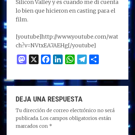
Silicon Valley y es cuando me di cuenta
lo bien que hicieron en casting para el
film.
[youtube]http://www.youtube.com/wat
ch?v=NVtxEA7AEHg[/youtube]
M
X
F
Li
W
T
C
as
a
n
h
el
o
to
ce
k
at
e
m
d
b
e
s
g
p
INTERACCIONES
o
o
dI
A
ra
ar
DEJA UNA RESPUESTA
CON
n
o
n
p
m
ti
LOS
Tu dirección de correo electrónico no será
k
p
r
publicada.
Los campos obligatorios están
LECTORES
marcados con
*