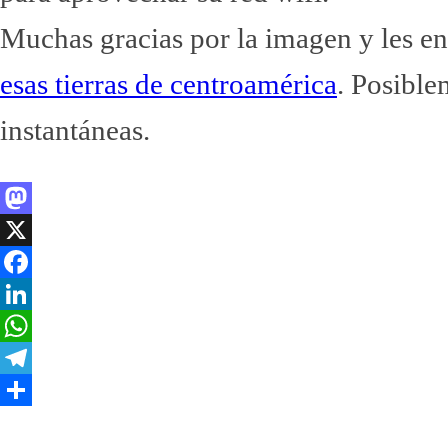
Muchas gracias por la imagen y les
esas tierras de centroamérica
. Posible
instantáneas.
Mastodon
X
Facebook
LinkedIn
WhatsApp
Telegram
Compartir
Interacciones