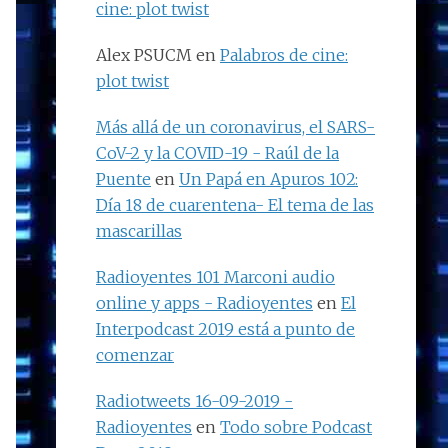
cine: plot twist
Alex PSUCM
en
Palabros de cine:
plot twist
Más allá de un coronavirus, el SARS-
CoV-2 y la COVID-19 - Raúl de la
Puente
en
Un Papá en Apuros 102:
Día 18 de cuarentena- El tema de las
mascarillas
Radioyentes 101 Marconi audio
online y apps - Radioyentes
en
El
Interpodcast 2019 está a punto de
comenzar
Radiotweets 16-09-2019 -
Radioyentes
en
Todo sobre Podcast