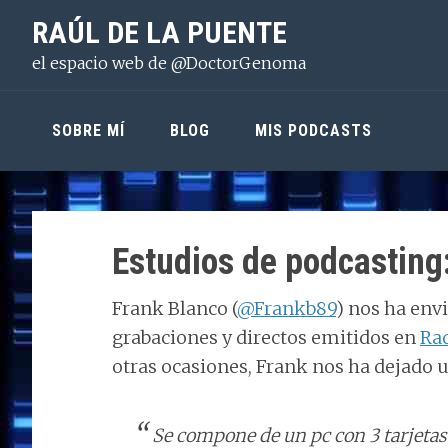
Saltar
Saltar
Saltar
RAÚL DE LA PUENTE
a
al
a
el espacio web de @DoctorGenoma
la
contenido
la
navegación
principal
barra
principal
lateral
SOBRE MÍ
BLOG
MIS PODCASTS
principal
Estudios de podcasting
Frank Blanco (
@Frankb89
) nos ha envi
grabaciones y directos emitidos en
Ra
otras ocasiones, Frank nos ha dejado 
Se compone de un pc con 3 tarjetas