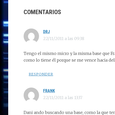
n
o
n
p
m
ti
CON
COMENTARIOS
k
p
r
LOS
LECTORES
DRJ
22/11/2011 a las 09:38
Tengo el mismo micro y la misma base que Fr
como lo tiene él porque se me vence hacia de
RESPONDER
FRANK
22/11/2011 a las 13:37
Dani ando buscando una base, como la que teni